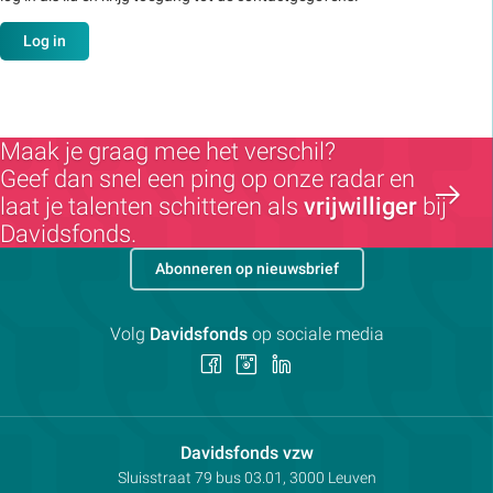
Log in
Maak je graag mee het verschil?
Geef dan snel een ping op onze radar en
laat je talenten schitteren als
vrijwilliger
bij
Davidsfonds.
Abonneren op nieuwsbrief
Volg
Davidsfonds
op sociale media
Volg
Volg
Volg
ons
ons
ons
op
op
op
Facebook
Instagram
LinkedIn
Contactpersoon:
Davidsfonds vzw
Adres:
Sluisstraat 79
bus 03.01, 3000
Leuven